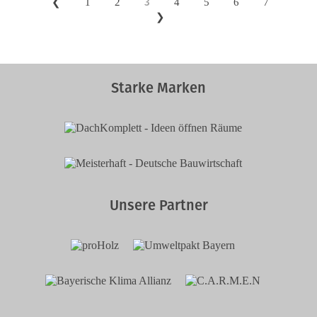
3
❮
1
2
4
5
6
7
❯
Starke Marken
Unsere Partner