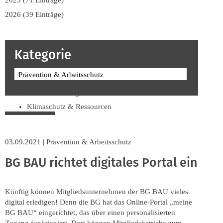
2025 (71 Einträge)
2026 (39 Einträge)
Kategorie
Prävention & Arbeitsschutz
Beruf & Bildung
Klimaschutz & Ressourcen
Normen & Fachregeln
Prävention & Arbeitsschutz
03.09.2021
|
Prävention & Arbeitsschutz
Recht & Wirtschaft
BG BAU richtet digitales Portal ein
Soziales & Tarifpolitik
Verband & Innungen
Künftig können Mitgliedsunternehmen der BG BAU vieles
Interviews
digital erledigen! Denn die BG hat das Online-Portal „meine
Innung
BG BAU“ eingerichtet, das über einen personalisierten
Zugang funktioniert. Dort können Mitgliedsbetriebe zum