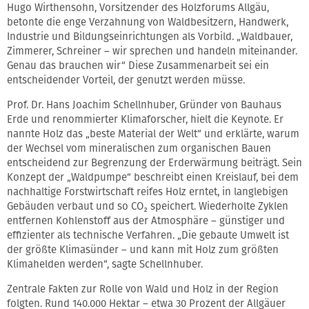
Hugo Wirthensohn, Vorsitzender des Holzforums Allgäu,
betonte die enge Verzahnung von Waldbesitzern, Handwerk,
Industrie und Bildungseinrichtungen als Vorbild. „Waldbauer,
Zimmerer, Schreiner – wir sprechen und handeln miteinander.
Genau das brauchen wir“ Diese Zusammenarbeit sei ein
entscheidender Vorteil, der genutzt werden müsse.
Prof. Dr. Hans Joachim Schellnhuber, Gründer von Bauhaus
Erde und renommierter Klimaforscher, hielt die Keynote. Er
nannte Holz das „beste Material der Welt“ und erklärte, warum
der Wechsel vom mineralischen zum organischen Bauen
entscheidend zur Begrenzung der Erderwärmung beiträgt. Sein
Konzept der „Waldpumpe“ beschreibt einen Kreislauf, bei dem
nachhaltige Forstwirtschaft reifes Holz erntet, in langlebigen
Gebäuden verbaut und so CO₂ speichert. Wiederholte Zyklen
entfernen Kohlenstoff aus der Atmosphäre – günstiger und
effizienter als technische Verfahren. „Die gebaute Umwelt ist
der größte Klimasünder – und kann mit Holz zum größten
Klimahelden werden“, sagte Schellnhuber.
Zentrale Fakten zur Rolle von Wald und Holz in der Region
folgten. Rund 140.000 Hektar – etwa 30 Prozent der Allgäuer