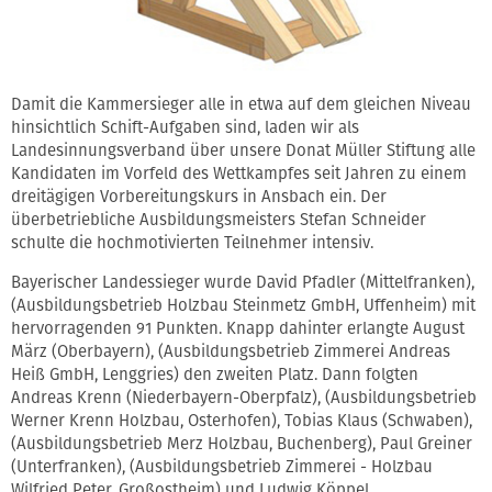
Damit die Kammersieger alle in etwa auf dem gleichen Niveau
hinsichtlich Schift-Aufgaben sind, laden wir als
Landesinnungsverband über unsere Donat Müller Stiftung alle
Kandidaten im Vorfeld des Wettkampfes seit Jahren zu einem
dreitägigen Vorbereitungskurs in Ansbach ein. Der
überbetriebliche Ausbildungsmeisters Stefan Schneider
schulte die hochmotivierten Teilnehmer intensiv.
Bayerischer Landessieger wurde David Pfadler (Mittelfranken),
(Ausbildungsbetrieb Holzbau Steinmetz GmbH, Uffenheim) mit
hervorragenden 91 Punkten. Knapp dahinter erlangte August
März (Oberbayern), (Ausbildungsbetrieb Zimmerei Andreas
Heiß GmbH, Lenggries) den zweiten Platz. Dann folgten
Andreas Krenn (Niederbayern-Oberpfalz), (Ausbildungsbetrieb
Werner Krenn Holzbau, Osterhofen), Tobias Klaus (Schwaben),
(Ausbildungsbetrieb Merz Holzbau, Buchenberg), Paul Greiner
(Unterfranken), (Ausbildungsbetrieb Zimmerei - Holzbau
Wilfried Peter, Großostheim) und Ludwig Köppel