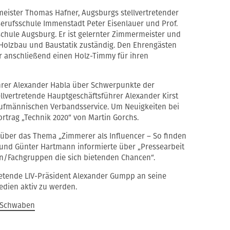
ister Thomas Hafner, Augsburgs stellvertretender
 Berufsschule Immenstadt Peter Eisenlauer und Prof.
schule Augsburg. Er ist gelernter Zimmermeister und
h Holzbau und Baustatik zuständig. Den Ehrengästen
er anschließend einen Holz-Timmy für ihren
hrer Alexander Habla über Schwerpunkte der
ellvertretende Hauptgeschäftsführer Alexander Kirst
aufmännischen Verbandsservice. Um Neuigkeiten bei
ortrag „Technik 2020“ von Martin Gorchs.
ber das Thema „Zimmerer als Influencer – So finden
 und Günter Hartmann informierte über „Pressearbeit
en/Fachgruppen die sich bietenden Chancen“.
tretende LIV-Präsident Alexander Gumpp an seine
edien aktiv zu werden.
g Schwaben