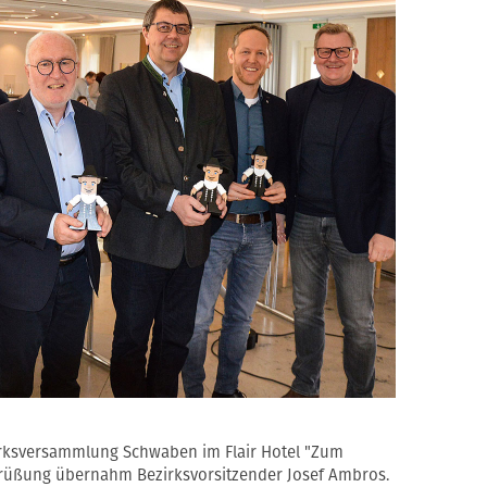
irksversammlung Schwaben im Flair Hotel "Zum
grüßung übernahm Bezirksvorsitzender Josef Ambros.