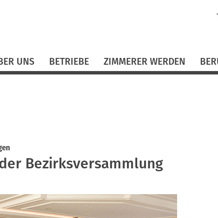
N
ü
BER UNS
BETRIEBE
ZIMMERER WERDEN
BER
gen
 der Bezirksversammlung