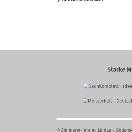
Starke M
© Zimmerer-Innung Lindau / Bodens