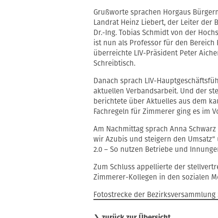
Grußworte sprachen Horgaus Bürgerme
Landrat Heinz Liebert, der Leiter der
Dr.-Ing. Tobias Schmidt von der Hoch
ist nun als Professor für den Bereic
überreichte LIV-Präsident Peter Aich
Schreibtisch.
Danach sprach LIV-Hauptgeschäftsfü
aktuellen Verbandsarbeit. Und der st
berichtete über Aktuelles aus dem k
Fachregeln für Zimmerer ging es im V
Am Nachmittag sprach Anna Schwarz ü
wir Azubis und steigern den Umsatz“
2.0 – So nutzen Betriebe und Innung
Zum Schluss appellierte der stellver
Zimmerer-Kollegen in den sozialen M
Fotostrecke der Bezirksversammlun
❯
zurück zur Übersicht