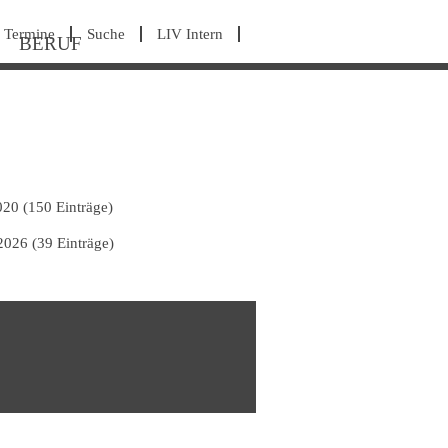
avigation
Termine
Suche
LIV Intern
BERUF
berspringen
020 (150 Einträge)
2026 (39 Einträge)