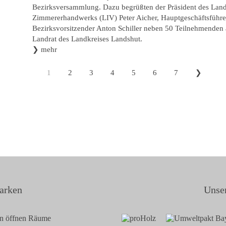
Bezirksversammlung. Dazu begrüßten der Präsident des Lan
Zimmererhandwerks (LIV) Peter Aicher, Hauptgeschäftsführe
Bezirksvorsitzender Anton Schiller neben 50 Teilnehmenden 
Landrat des Landkreises Landshut.
❯
mehr
1
2
3
4
5
6
7
❯
arken
Unser