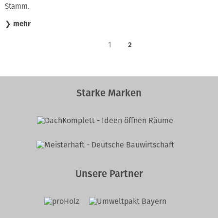
Stamm.
❯
mehr
1
2
Starke Marken
Unsere Partner