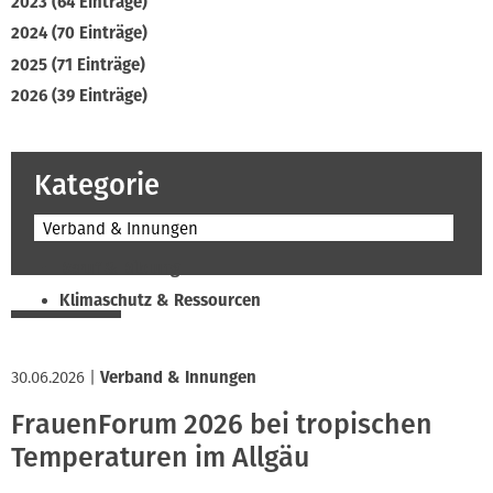
2023 (64 Einträge)
2024 (70 Einträge)
2025 (71 Einträge)
2026 (39 Einträge)
Kategorie
Verband & Innungen
Beruf & Bildung
Klimaschutz & Ressourcen
Normen & Fachregeln
Prävention & Arbeitsschutz
30.06.2026
|
Verband & Innungen
Recht & Wirtschaft
FrauenForum 2026 bei tropischen
Soziales & Tarifpolitik
Temperaturen im Allgäu
Verband & Innungen
Interviews