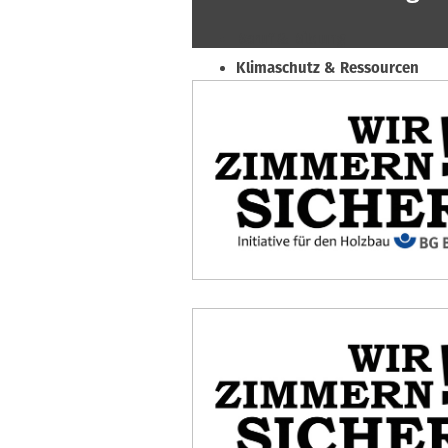
Beruf & Bildung
Klimaschutz & Ressourcen
Normen & Fachregeln
Prävention & Arbeitsschutz
Recht & Wirtschaft
Soziales & Tarifpolitik
Verband & Innungen
Interviews
Innung