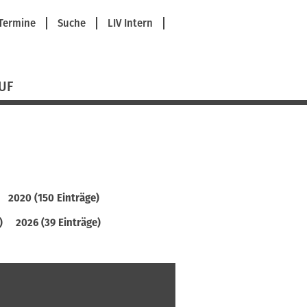
avigation
Termine
Suche
LIV Intern
berspringen
UF
2020 (150 Einträge)
)
2026 (39 Einträge)