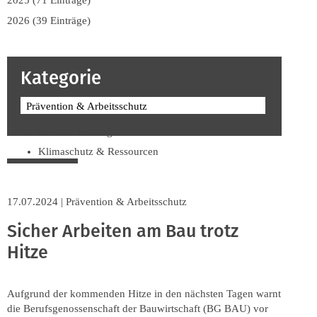
2025 (71 Einträge)
2026 (39 Einträge)
Kategorie
Prävention & Arbeitsschutz
Beruf & Bildung
Klimaschutz & Ressourcen
Normen & Fachregeln
Prävention & Arbeitsschutz
17.07.2024
|
Prävention & Arbeitsschutz
Recht & Wirtschaft
Sicher Arbeiten am Bau trotz
Soziales & Tarifpolitik
Hitze
Verband & Innungen
Interviews
Innung
Aufgrund der kommenden Hitze in den nächsten Tagen warnt
die Berufsgenossenschaft der Bauwirtschaft (BG BAU) vor