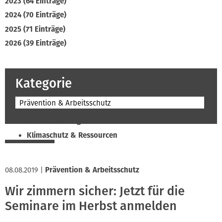
2023 (64 Einträge)
2024 (70 Einträge)
2025 (71 Einträge)
2026 (39 Einträge)
Kategorie
Prävention & Arbeitsschutz
Beruf & Bildung
Klimaschutz & Ressourcen
Normen & Fachregeln
Prävention & Arbeitsschutz
08.08.2019
|
Prävention & Arbeitsschutz
Recht & Wirtschaft
Wir zimmern sicher: Jetzt für die
Soziales & Tarifpolitik
Seminare im Herbst anmelden
Verband & Innungen
Interviews